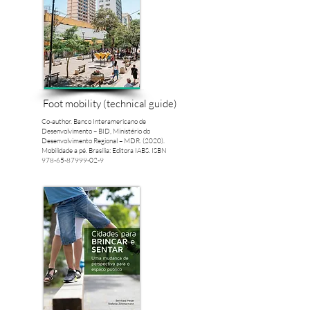
Foot mobility (technical guide)
Co-author. Banco Interamericano de
Desenvolvimento – BID, Ministério do
Desenvolvimento Regional – MDR. (2020).
Mobilidade a pé. Brasília: Editora IABS. ISBN
978-65-87999-02-9