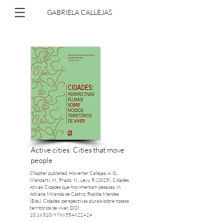
GABRIELA CALLEJAS
Active cities: Cities that move
people
Chapter published. Hoverter Callejas, A. G.,
Wandarti, M., Prado, N., Levy, R.(2025). Cidades
Ativas: Cidades que movimentam pessoas. In
Adriana Miranda de Castro; Rosilda Mendes
(Eds.). Cidades: perspectivas plurais sobre nossos
territórios de viver. DOI:
10.18310
/9786554622424