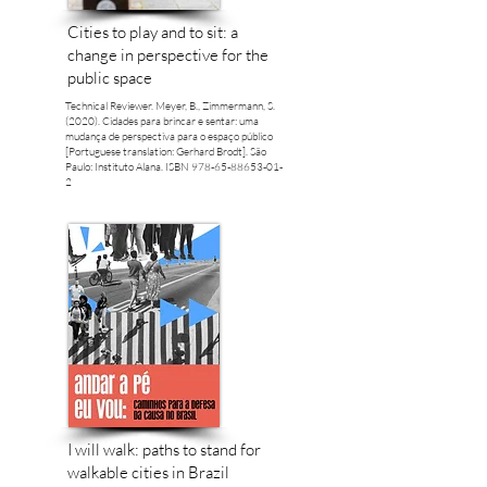
Cities to play and to sit: a
change in perspective for the
public space
Technical Reviewer. Meyer, B., Zimmermann, S.
(2020). Cidades para brincar e sentar: uma
mudança de perspectiva para o espaço público
[Portuguese translation: Gerhard Brodt]. São
Paulo: Instituto Alana. ISBN
978-65-88653-01-
2
I will walk: paths to stand for
walkable cities in Brazil