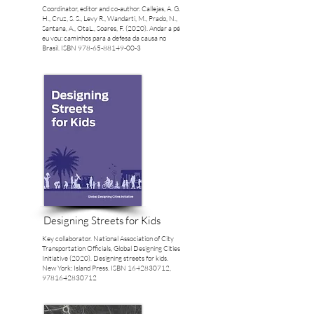
Coordinator, editor and co-author. Callejas, A. G.
H., Cruz, S. S., Levy R., Wandarti, M., Prado, N.,
Santana, A., OtaL., Soares, F. (2020). Andar a pé
eu vou: caminhos para a defesa da causa no
Brasil. ISBN
978-65-88149-00-3
Designing Streets for Kids
Key collaborator. National Association of City
Transportation Officials, Global Designing Cities
Initiative (2020). Designing streets for kids.
New York: Island Press. ISBN
1642830712
,
9781642830712