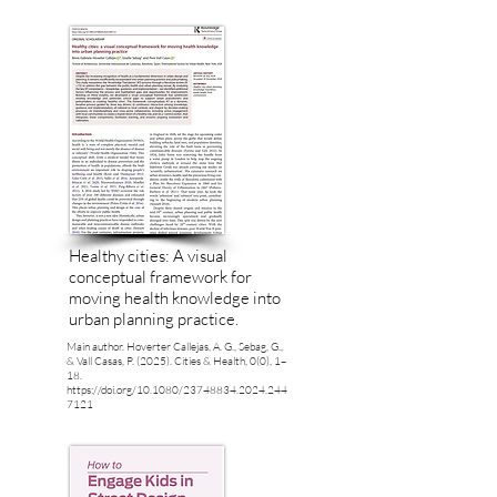
Healthy cities: A visual
conceptual framework for
moving health knowledge into
urban planning practice.
Main author. Hoverter Callejas, A. G., Sebag, G.,
& Vall Casas, P. (2025). Cities & Health, 0(0), 1–
18.
https://doi.org/10.1080/23748834.2024.244
7121