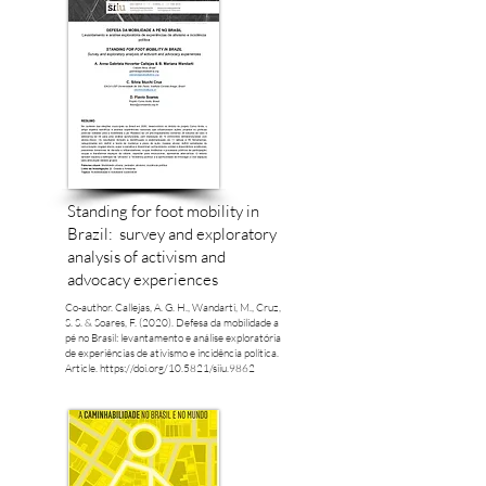
Standing for foot mobility in
Brazil: survey and exploratory
analysis of activism and
advocacy experiences
Co-author. Callejas, A. G. H., Wandarti, M., Cruz,
S. S. & Soares, F. (2020). Defesa da mobilidade a
pé no Brasil: levantamento e análise exploratória
de experiências de ativismo e incidência política.
Article.
https://doi.org/10.5821/siiu.9862