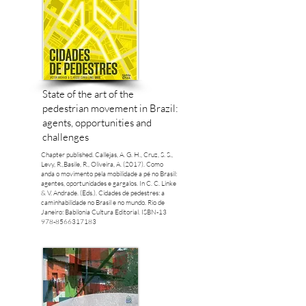
State of the art of the
pedestrian movement in Brazil:
agents, opportunities and
challenges
Chapter published. Callejas, A. G. H., Cruz, S. S.,
Levy, R.,Basile, R., Oliveira, A. (2017). Como
anda o movimento pela mobilidade a pé no Brasil:
agentes, oportunidades e gargalos. In C. C. Linke
& V. Andrade. (Eds.). Cidades de pedestres: a
caminhabilidade no Brasil e no mundo. Rio de
Janeiro: Babilonia Cultura Editorial. ISBN-13
978-8566317183