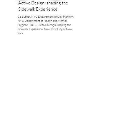
Active Design: shaping the
Sidewalk Experience
Co-author. NYC Department of City Planning,
NYC Department of Health and Mental
Hygiene (2013). Active Design: Shaping the
Sidewalk Experience. New York: City of New
York.
Study for implementing
housing units in downtown São
Paulo
Co-author. Callejas, A. G. H., ; Gonçalves, F. M.;
Minoru, R. (2009) . Estudo para implantação de