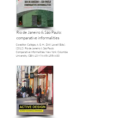
Rio de Janeiro & São Paulo:
comparative informalities
Co-editor. Callejas, A. G. H., DAY, Lowell (Eds.).
(2012). Rio de Janeiro & São Paulo:
Comparative Informalities. New York: Columbia
University. ISBN-13‎
978-8561556433