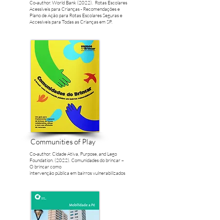
Co-author. World Bank (2022). Rotas Escolares
Acessíveis para Crianças - Recomendações e
Plano de Ação para Rotas Escolares Seguras e
Accesíveis para Todas as Crianças em SP.
Communities of Play
Co-author. Cidade Ativa, Purpose, and Lego
Foundation. (2022). Comunidades do brincar –
O brincar como
intervenção pública em bairros vulnerabilizados